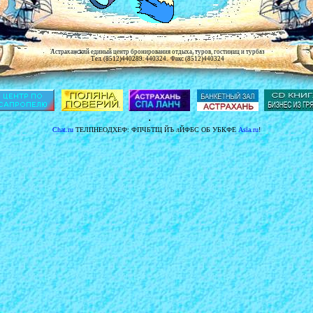
Астраханский единый центр бронирования отдыха, туров, гостиниц и турбаз
Тел. (8512)440289. 440324. Факс (8512)440324
.
Chat.ru
ТЕЛПНЕОДХЕФ: ФПЧБТЩ ЙЪ лЙФБС ОБ УБКФЕ
Asia.ru
!